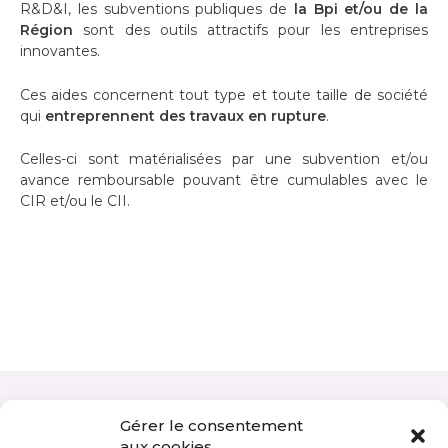
R&D&I, les subventions publiques de
la Bpi et/ou de la
Région
sont des outils attractifs pour les entreprises
innovantes.
Ces aides concernent tout type et toute taille de société
qui
entreprennent des travaux en rupture
.
Celles-ci sont matérialisées par une subvention et/ou
avance remboursable pouvant être cumulables avec le
CIR et/ou le CII.
Gérer le consentement
Besoin d'un test d'éligibilité
aux cookies